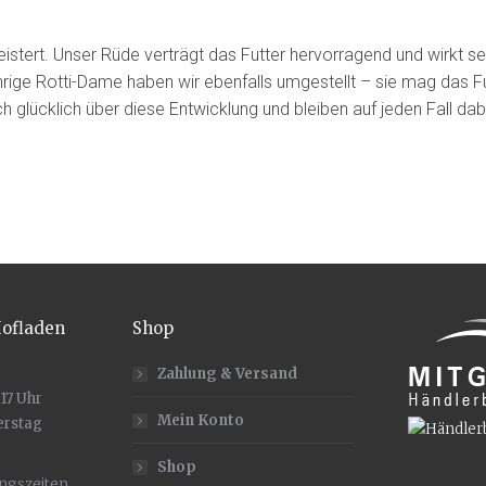
eistert. Unser Rüde verträgt das Futter hervorragend und wirkt se
hrige Rotti-Dame haben wir ebenfalls umgestellt – sie mag das F
lich glücklich über diese Entwicklung und bleiben auf jeden Fall dab
Hofladen
Shop
Zahlung & Versand
 17 Uhr
Mein Konto
erstag
Shop
ungszeiten