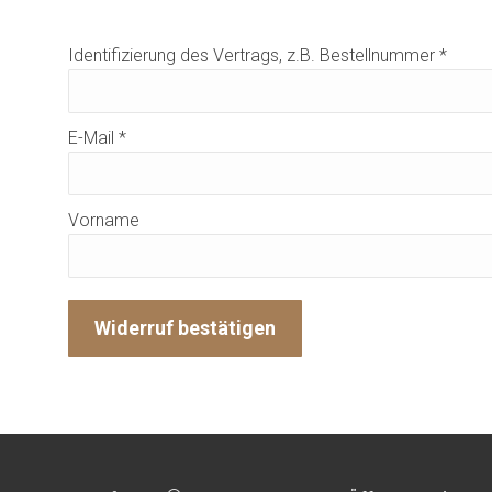
Identifizierung des Vertrags, z.B. Bestellnummer
*
E-Mail
*
E-
Vorname
Mail
(wiederholen)
*
Widerruf bestätigen