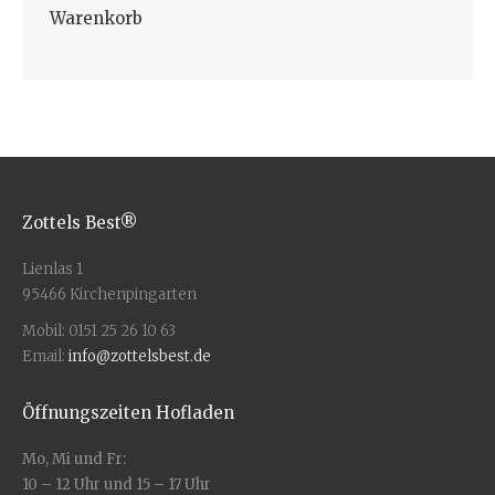
Warenkorb
Zottels Best®
Lienlas 1
95466 Kirchenpingarten
Mobil: 0151 25 26 10 63
Email:
info@zottelsbest.de
Öffnungszeiten Hofladen
Mo, Mi und Fr:
10 – 12 Uhr und 15 – 17 Uhr