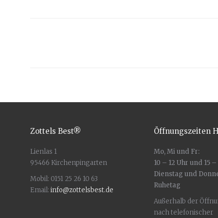
PROJECT
NAVIGATION
Zottels Best®
Öffnungszeiten 
Lienlas 1
Mo, Mi und Fr:
95466 Kirchenpingarten
10 – 12 Uhr und 15 –
Dienstag und Donn
Mobil: 0151 25 26 10 63
Ruhetag
Email:
info@zottelsbest.de
Außerhalb der Öffn
nach telefonischer