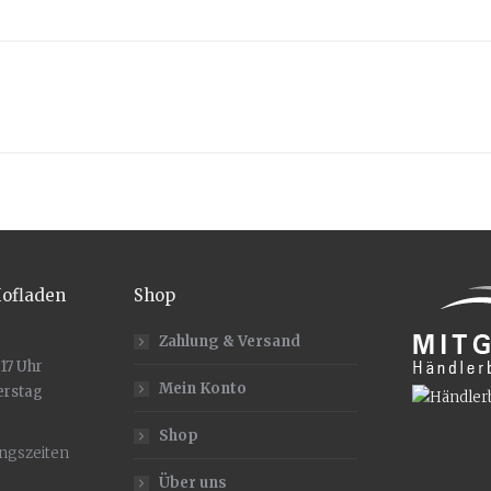
Next
project:
Hofladen
Shop
Zahlung & Versand
 17 Uhr
Mein Konto
erstag
Shop
ungszeiten
Über uns