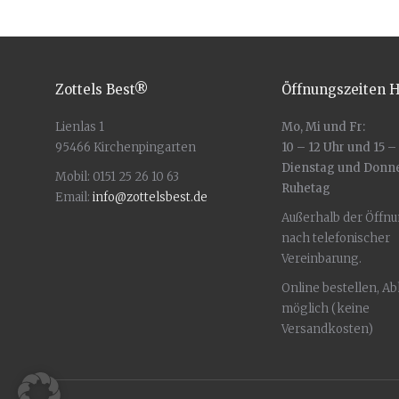
Zottels Best®
Öffnungszeiten 
Lienlas 1
Mo, Mi und Fr:
95466 Kirchenpingarten
10 – 12 Uhr und 15 –
Dienstag und Donn
Mobil: 0151 25 26 10 63
Ruhetag
Email:
info@zottelsbest.de
Außerhalb der Öffn
nach telefonischer
Vereinbarung.
Online bestellen, A
möglich (keine
Versandkosten)