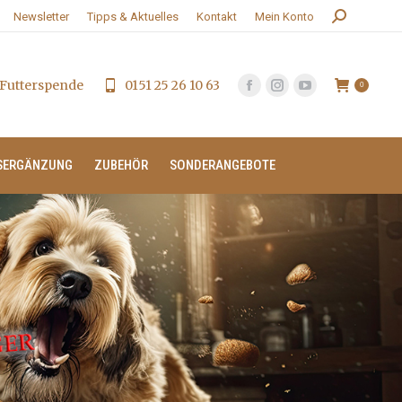
Search:
Newsletter
Tipps & Aktuelles
Kontakt
Mein Konto
Futterspende
0151 25 26 10 63
0
SERGÄNZUNG
ZUBEHÖR
SONDERANGEBOTE