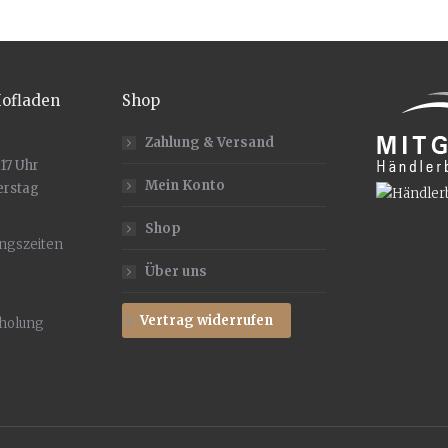
Hofladen
Shop
Zahlung & Versand
 17 Uhr
Mein Konto
erstag
Shop
ungszeiten
Über uns
Vertrag widerrufen
bholung