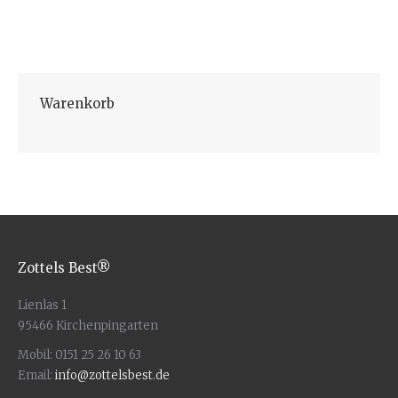
In den Warenkorb
Warenkorb
Zottels Best®
Lienlas 1
95466 Kirchenpingarten
Mobil: 0151 25 26 10 63
Email:
info@zottelsbest.de