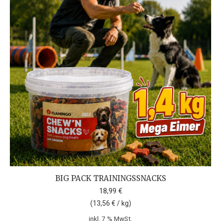
BIG PACK TRAININGSSNACKS
18,99
€
(
13,56
€
/
kg
)
inkl. 7 % MwSt.