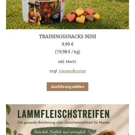
TRAININGSSNACKS MINI
9,99
€
(
19,98
€
/
kg
)
inkl. MwSt.
zzgl.
Versandkosten
Dieses
Ausführung wählen
Produkt
weist
mehrere
Varianten
auf.
Die
Optionen
können