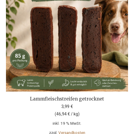
auf
der
Produktseite
gewählt
werden
Lammfleischstreifen getrocknet
3,99
€
(
46,94
€
/
kg
)
inkl. 19 % MwSt.
zzgl.
Versandkosten