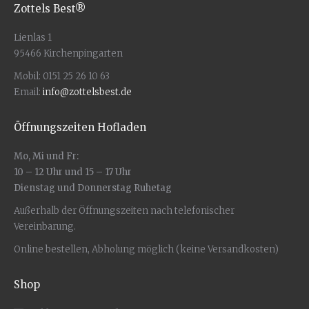
der
Zottels Best®
Produktseite
gewählt
Lienlas 1
werden
95466 Kirchenpingarten
Mobil: 0151 25 26 10 63
Email:
info@zottelsbest.de
Öffnungszeiten Hofladen
Mo, Mi und Fr:
10 – 12 Uhr und 15 – 17 Uhr
Dienstag und Donnerstag Ruhetag
Außerhalb der Öffnungszeiten nach telefonischer
Vereinbarung.
Online bestellen, Abholung möglich (keine Versandkosten)
Shop