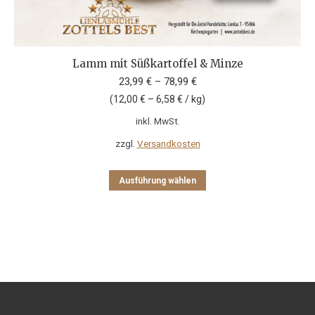
Lamm mit Süßkartoffel & Minze
23,99
€
–
78,99
€
(
12,00
€
–
6,58
€
/
kg
)
inkl. MwSt.
zzgl.
Versandkosten
Dieses
Ausführung wählen
Produkt
weist
mehrere
Varianten
auf.
Die
Optionen
können
auf