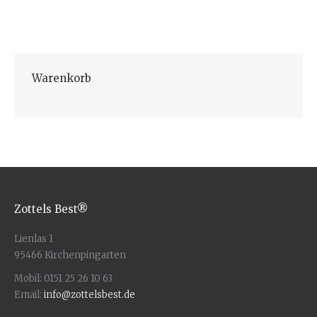
In den Warenkorb
Warenkorb
Zottels Best®
Lienlas 1
95466 Kirchenpingarten
Mobil: 0151 25 26 10 63
Email:
info@zottelsbest.de