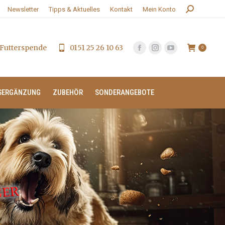
Search:
Newsletter
Tipps & Aktuelles
Kontakt
Mein Konto
Futterspende
0151 25 26 10 63
0
SERGÄNZUNG
ZUBEHÖR
SONDERANGEBOTE