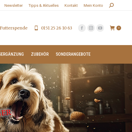
Search:
Newsletter
Tipps & Aktuelles
Kontakt
Mein Konto
Futterspende
0151 25 26 10 63
0
SERGÄNZUNG
ZUBEHÖR
SONDERANGEBOTE