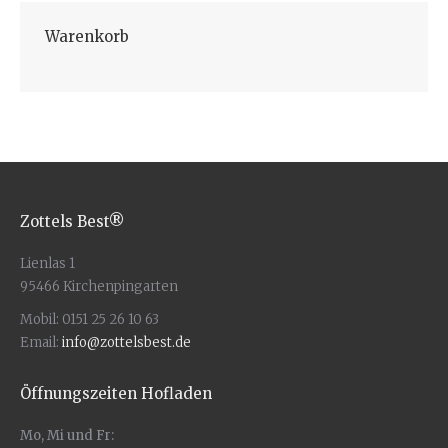
Warenkorb
Zottels Best®
Lienlas 1
95466 Kirchenpingarten
Mobil: 0151 25 26 10 63
Email:
info@zottelsbest.de
Öffnungszeiten Hofladen
Mo, Mi und Fr: