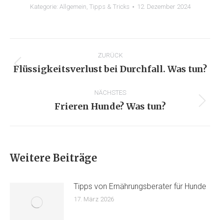
Kategorie:
Allgemein
,
Tipps & Tricks
12. Dezember 2024
KOMMENTARNAVIGATION
ZURÜCK
Flüssigkeitsverlust bei Durchfall. Was tun?
Vorheriger
Beitrag:
NÄCHSTES
Frieren Hunde? Was tun?
Nächster
Beitrag:
Weitere Beiträge
Tipps von Ernährungsberater für Hunde
17. März 2026