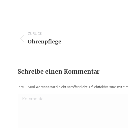
ALBUM-
ZURÜCK
NAVIGATION
Ohrenpflege
Vorheriges
Album:
Schreibe einen Kommentar
Ihre E-Mail-Adresse wird nicht veröffentlicht. Pflichtfelder sind mit
*
ma
Kommentar