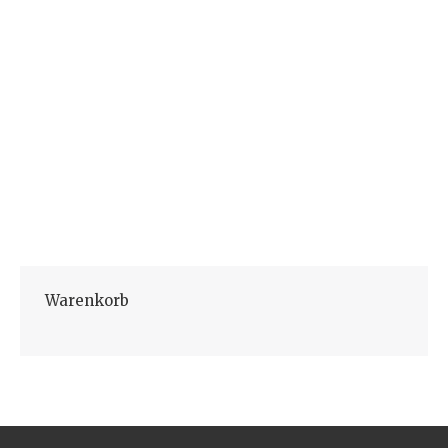
Relax Time STRESS & ANGST
24,99
€
inkl. 19 % MwSt.
zzgl.
Versandkosten
In den Warenkorb
Warenkorb