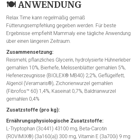
🍽️
ANWENDUNG
Relax Time kann regelmäßig gemäß
Fütterungsempfehlung gegeben werden. Für beste
Ergebnisse empfiehlt Mammaly eine tägliche Anwendung
über einen längeren Zeitraum.
Zusammensetzung:
Reismehl, pflanzliches Glycerin, hydrolysierte Hühnerleber
gemahlen 10%, Bierhefe, Melissenblätter gemahlen 5%,
Hefenerzeugnisse (BIOLEX® MB40) 2,2%, Geflügelfett,
Algenöl (Veramaris®), Zichorienwurzel gemahlen
(Fibrofos™ 60) 1,4%, Kaseinat 0,7%, Baldrianwurzel
gemahlen 0,4%
Zusatzstoffe (pro kg):
Ernährungsphysiologische Zusatzstoffe:
L-Tryptophan (3c441) 43100 mg, Beta-Carotin
(ROVIMIX®) (3a160(a)) 300 mg, Vitamin E (3a700i) 9 mg