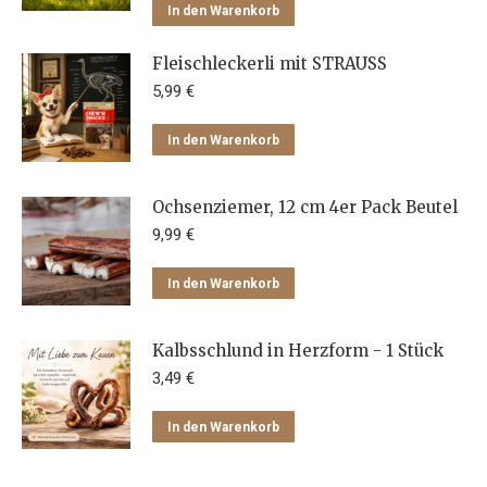
In den Warenkorb
gewählt
werden
Fleischleckerli mit STRAUSS
5,99
€
In den Warenkorb
Ochsenziemer, 12 cm 4er Pack Beutel
9,99
€
In den Warenkorb
Kalbsschlund in Herzform - 1 Stück
3,49
€
In den Warenkorb