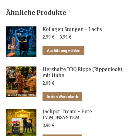
Ähnliche Produkte
Kollagen Stangen - Lachs
2,99
€
–
3,99
€
Dieses
Ausführung wählen
Produkt
weist
Herzhafte BBQ Rippe (Rippenlook)
mehrere
mit Huhn
Varianten
2,99
€
auf.
Die
In den Warenkorb
Optionen
können
Jackpot Treats - Ente
IMMUNSYSTEM
auf
3,90
€
der
Produktseite