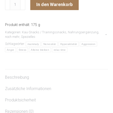
Relax
In den Warenkorb
Time
STRESS
&
Produkt enthält: 175
g
ANGST
Kategorien:
Kau-Snacks / Trainingssnacks
,
Nahrungsergänzung
,
Menge
noch mehr
,
Spezielles
Schlagwörter:
mammaly
Nervosität
Hyperaktivität
Aggression
Angst
Stress
Alleine bleiben
relax time
Beschreibung
Zusätzliche Informationen
Produktsicherheit
Rezensionen (0)