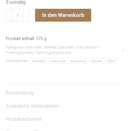
3 vorrätig
Active
In den Warenkorb
Hips
GELENKE
&
Produkt enthält: 175
g
KNOCHEN
Kategorien:
noch mehr
,
Gelenke
,
Spezielles
,
Kau-Snacks /
Menge
Trainingssnacks
,
Nahrungsergänzung
Schlagwörter:
mammaly
active hips
bewegung
aktivität
Hüfte
Beschreibung
Zusätzliche Informationen
Produktsicherheit