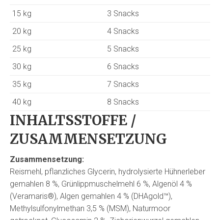
15 kg
3 Snacks
20 kg
4 Snacks
25 kg
5 Snacks
30 kg
6 Snacks
35 kg
7 Snacks
40 kg
8 Snacks
INHALTSSTOFFE /
ZUSAMMENSETZUNG
Zusammensetzung:
Reismehl, pflanzliches Glycerin, hydrolysierte Hühnerleber
gemahlen 8 %, Grünlippmuschelmehl 6 %, Algenöl 4 %
(Veramaris®), Algen gemahlen 4 % (DHAgold™),
Methylsulfonylmethan 3,5 % (MSM), Naturmoor