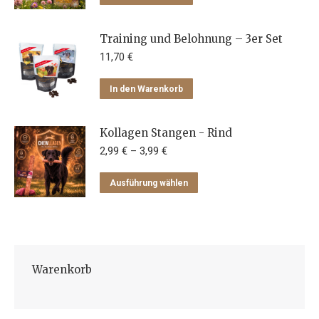
Training und Belohnung – 3er Set
11,70
€
In den Warenkorb
Kollagen Stangen - Rind
2,99
€
–
3,99
€
Dieses
Ausführung wählen
Produkt
weist
mehrere
Varianten
Warenkorb
auf.
Die
Optionen