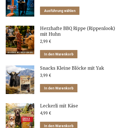
Dieses
Ausführung wählen
Produkt
weist
Herzhafte BBQ Rippe (Rippenlook)
mehrere
mit Huhn
Varianten
2,99
€
auf.
Die
In den Warenkorb
Optionen
können
Snacks Kleine Blöcke mit Yak
auf
3,99
€
der
Produktseite
In den Warenkorb
gewählt
werden
Leckerli mit Käse
4,99
€
In den Warenkorb