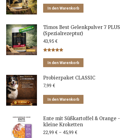
Varianten
In den Warenkorb
auf.
Die
Optionen
Timos Best Gelenkpulver 7 PLUS
können
(Spezialrezeptur)
auf
43,95
€
der
Produktseite
Bewertet mit
5.00
von 5
gewählt
In den Warenkorb
werden
Probierpaket CLASSIC
7,99
€
In den Warenkorb
Ente mit Süßkartoffel & Orange -
kleine Kroketten
22,99
€
–
45,99
€