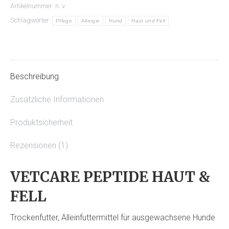
Artikelnummer:
n. v.
Schlagwörter:
Pflege
Allergie
Hund
Haut und Fell
Beschreibung
Zusätzliche Informationen
Produktsicherheit
Rezensionen (1)
VETCARE PEPTIDE HAUT &
FELL
Trockenfutter, Alleinfuttermittel für ausgewachsene Hunde