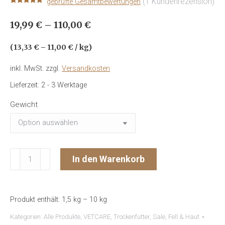
(
1
Kundenrezension)
geprüfte Gesamtbewertungen
Bewertet mit
1
5.00
von 5,
19,99
€
–
110,00
€
basierend
auf
Kundenbewertung
(
13,33
€
–
11,00
€
/
kg
)
inkl. MwSt.
zzgl.
Versandkosten
Lieferzeit:
2 - 3 Werktage
Gewicht
VETCARE
In den Warenkorb
PEPTIDE
Haut
&
Produkt enthält: 1,5
kg
– 10
kg
Fell
Menge
Kategorien:
Alle Produkte
,
VETCARE
,
Trockenfutter
,
Sale
,
Fell & Haut