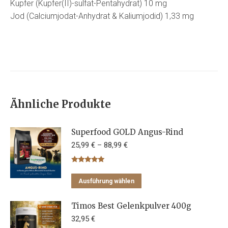
Kupfer (Kupfer(II)-sulfat-Pentahydrat) 10 mg
Jod (Calciumjodat-Anhydrat & Kaliumjodid) 1,33 mg
Ähnliche Produkte
Superfood GOLD Angus-Rind
25,99
€
–
88,99
€
Bewertet mit
5.00
von 5
Dieses
Ausführung wählen
Produkt
weist
Timos Best Gelenkpulver 400g
mehrere
32,95
€