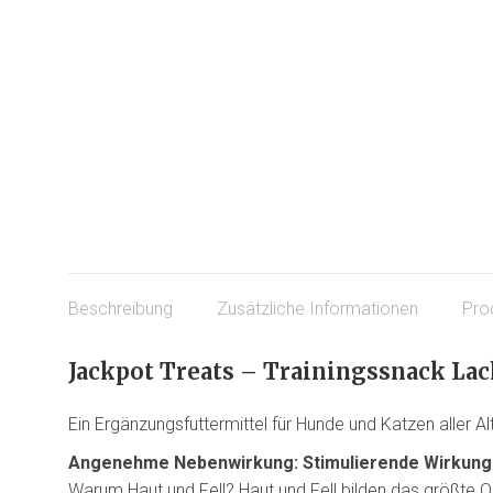
Beschreibung
Zusätzliche Informationen
Pro
Jackpot Treats – Trainingssnack Lac
Ein Ergänzungsfuttermittel für Hunde und Katzen aller Al
Angenehme Nebenwirkung: Stimulierende Wirkung a
Warum Haut und Fell? Haut und Fell bilden das größte O