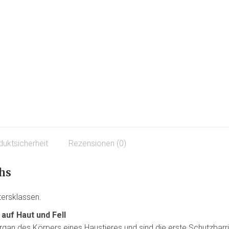
duktsicherheit
Rezensionen (0)
hs
tersklassen.
uf Haut und Fell
rgan des Körpers eines Haustieres und sind die erste Schutzbarr