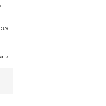
te
zbare
erfreies