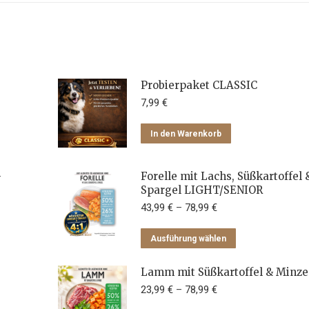
Probierpaket CLASSIC
7,99
€
In den Warenkorb
-
Forelle mit Lachs, Süßkartoffel 
Spargel LIGHT/SENIOR
43,99
€
–
78,99
€
Dieses
Ausführung wählen
Produkt
weist
Lamm mit Süßkartoffel & Minze
mehrere
23,99
€
–
78,99
€
Varianten