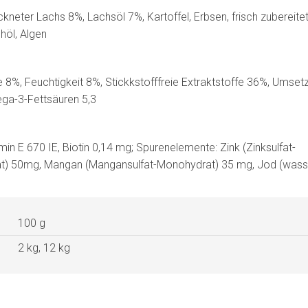
ckneter Lachs 8%, Lachsöl 7%, Kartoffel, Erbsen, frisch zubereite
chöl, Algen
8%, Feuchtigkeit 8%, Stickkstofffreie Extraktstoffe 36%, Umset
ga-3-Fettsäuren 5,3
min E 670 IE, Biotin 0,14 mg; Spurenelemente: Zink (Zinksulfat-
rat) 50mg, Mangan (Mangansulfat-Monohydrat) 35 mg, Jod (wass
100 g
2 kg, 12 kg