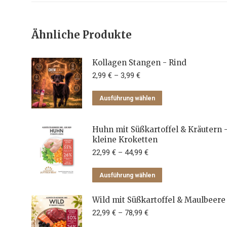
Ähnliche Produkte
Kollagen Stangen - Rind
2,99
€
–
3,99
€
Dieses
Ausführung wählen
Produkt
weist
Huhn mit Süßkartoffel & Kräutern 
mehrere
kleine Kroketten
Varianten
22,99
€
–
44,99
€
auf.
Die
Dieses
Ausführung wählen
Optionen
Produkt
können
weist
Wild mit Süßkartoffel & Maulbeere
auf
mehrere
22,99
€
–
78,99
€
der
Varianten