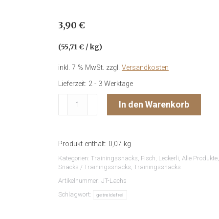
3,90
€
(
55,71
€
/
kg
)
inkl. 7 % MwSt.
zzgl.
Versandkosten
Lieferzeit:
2 - 3 Werktage
Jackpot
In den Warenkorb
Treats
-
Lachs
Produkt enthält: 0,07
kg
HAUT
Kategorien:
Trainingssnacks
,
Fisch
,
Leckerli
,
Alle Produkte
UND
Snacks / Trainingssnacks
,
Trainingssnacks
FELL
Artikelnummer:
JT-Lachs
Menge
Schlagwort:
getreidefrei