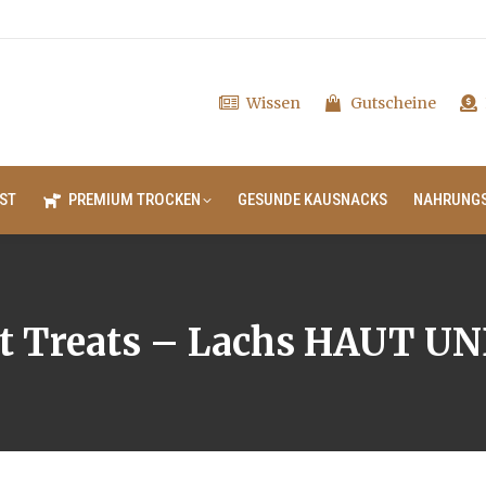
Wissen
Gutscheine
ST
PREMIUM TROCKEN
GESUNDE KAUSNACKS
NAHRUNG
t Treats – Lachs HAUT U