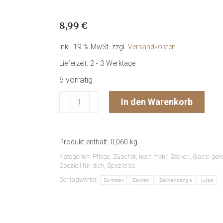
8,99
€
inkl. 19 % MwSt.
zzgl.
Versandkosten
Lieferzeit:
2 - 3 Werktage
6 vorrätig
ZECKENPINZETTE
In den Warenkorb
mit
Lupe
Menge
Produkt enthält: 0,060
kg
Kategorien:
Pflege
,
Zubehör
,
noch mehr
,
Zecken
,
Gassi geh
Speziell für dich
,
Spezielles
Schlagwörter:
Sommer
Zecken
Zeckenzange
Lupe