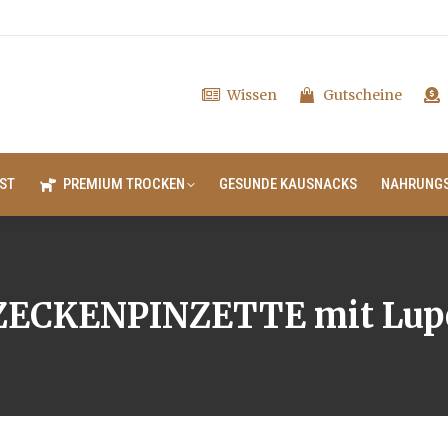
Wissen
Gutscheine
ST
PREMIUM TROCKEN
GESUNDE KAUSNACKS
NAHRUNG
ZECKENPINZETTE mit Lup