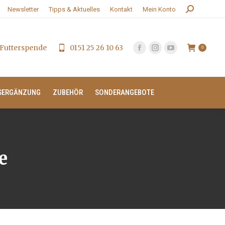
Search:
Newsletter
Tipps & Aktuelles
Kontakt
Mein Konto
Futterspende
0151 25 26 10 63
0
SERGÄNZUNG
ZUBEHÖR
SONDERANGEBOTE
e