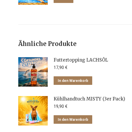
Produkt
weist
mehrere
Varianten
auf.
Die
Ähnliche Produkte
Optionen
können
Futtertopping LACHSÖL
auf
17,90
€
der
Produktseite
In den Warenkorb
gewählt
werden
Kühlhandtuch MISTY (3er Pack)
19,90
€
In den Warenkorb