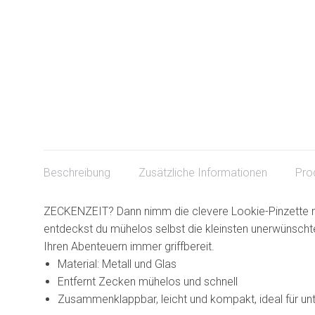
Beschreibung
Zusätzliche Informationen
Pro
ZECKENZEIT? Dann nimm die clevere Lookie-Pinzette mi
entdeckst du mühelos selbst die kleinsten unerwünsch
Ihren Abenteuern immer griffbereit.
Material: Metall und Glas
Entfernt Zecken mühelos und schnell
Zusammenklappbar, leicht und kompakt, ideal für u