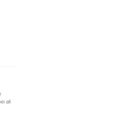
e
i all