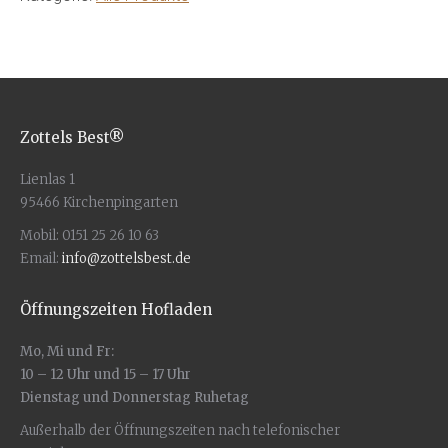
Zottels Best®
Lienlas 1
95466 Kirchenpingarten
Mobil: 0151 25 26 10 63
Email:
info@zottelsbest.de
Öffnungszeiten Hofladen
Mo, Mi und Fr:
10 – 12 Uhr und 15 – 17 Uhr
Dienstag und Donnerstag Ruhetag
Außerhalb der Öffnungszeiten nach telefonischer