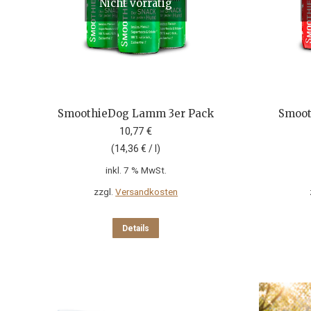
Nicht vorrätig
SmoothieDog Lamm 3er Pack
Smoot
10,77
€
(
14,36
€
/
l
)
inkl. 7 % MwSt.
zzgl.
Versandkosten
Details