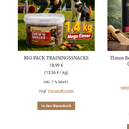
BIG PACK TRAININGSSNACKS
Timos B
18,99
€
(
13,56
€
/
kg
)
inkl. 7 % MwSt.
gepr
zzgl.
Versandkosten
In den Warenkorb