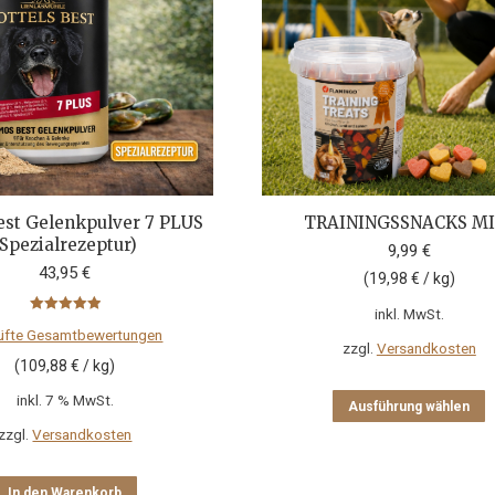
est Gelenkpulver 7 PLUS
TRAININGSSNACKS MI
(Spezialrezeptur)
9,99
€
43,95
€
(
19,98
€
/
kg
)
inkl. MwSt.
Bewertet mit
üfte Gesamtbewertungen
5.00
von 5
zzgl.
Versandkosten
(
109,88
€
/
kg
)
D
inkl. 7 % MwSt.
Ausführung wählen
P
zzgl.
Versandkosten
w
m
V
In den Warenkorb