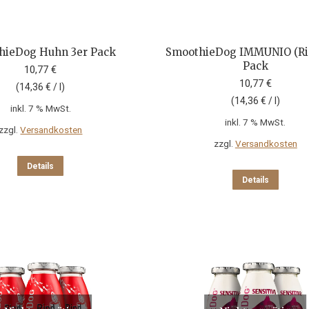
hieDog Huhn 3er Pack
SmoothieDog IMMUNIO (Ri
Pack
10,77
€
10,77
€
(
14,36
€
/
l
)
(
14,36
€
/
l
)
inkl. 7 % MwSt.
inkl. 7 % MwSt.
zzgl.
Versandkosten
zzgl.
Versandkosten
Details
Details