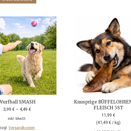
a
D
O
k
a
d
P
g
w
Wurfball SMASH
Knusprige BÜFFELOHRE
FLEISCH 5ST
3,99
€
–
4,49
€
11,99
€
inkl. MwSt.
(
41,49
€
/
kg
)
zzgl.
Versandkosten