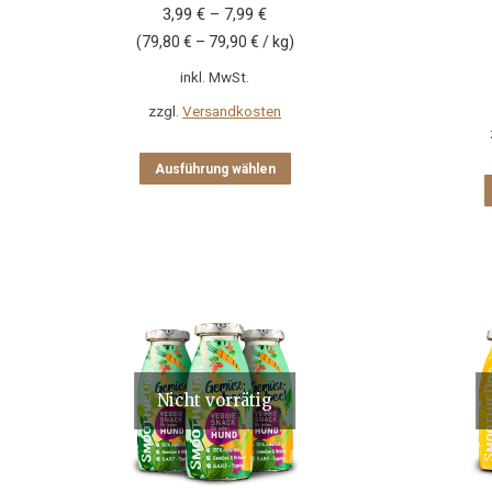
3,99
€
–
7,99
€
(
79,80
€
–
79,90
€
/
kg
)
inkl. MwSt.
zzgl.
Versandkosten
Dieses
Ausführung wählen
Produkt
weist
mehrere
Varianten
auf.
Die
Optionen
können
auf
der
Nicht vorrätig
Produktseite
gewählt
werden