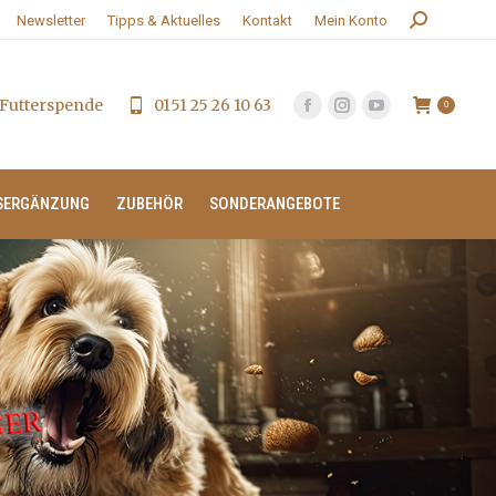
Search:
Newsletter
Tipps & Aktuelles
Kontakt
Mein Konto
Futterspende
0151 25 26 10 63
0
SERGÄNZUNG
ZUBEHÖR
SONDERANGEBOTE