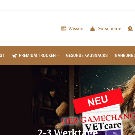
Wissen
Gutscheine
ST
PREMIUM TROCKEN
GESUNDE KAUSNACKS
NAHRUNG
2-3 Werktage