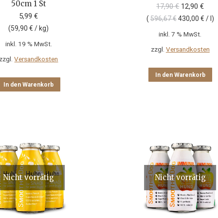
50cm 1 St
Ursprünglic
Aktu
17,90
€
12,90
€
Preis
Prei
5,99
€
(
596,67
€
430,00
€
/
l
)
war:
ist:
(
59,90
€
/
kg
)
inkl. 7 % MwSt.
17,90 €
12,9
inkl. 19 % MwSt.
zzgl.
Versandkosten
zzgl.
Versandkosten
In den Warenkorb
In den Warenkorb
Nicht vorrätig
Nicht vorrätig