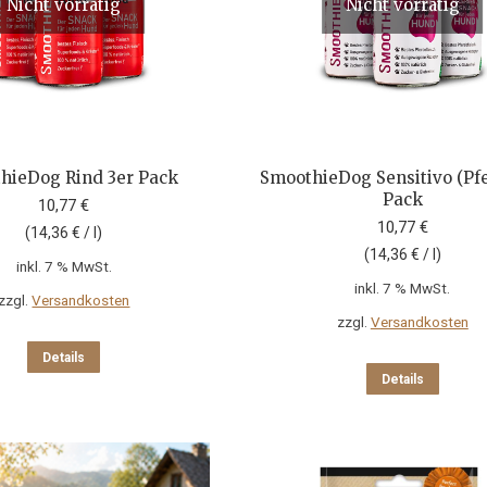
Nicht vorrätig
Nicht vorrätig
hieDog Rind 3er Pack
SmoothieDog Sensitivo (Pfe
Pack
10,77
€
10,77
€
(
14,36
€
/
l
)
(
14,36
€
/
l
)
inkl. 7 % MwSt.
inkl. 7 % MwSt.
zzgl.
Versandkosten
zzgl.
Versandkosten
Details
Details