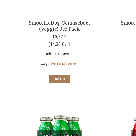
SmoothieDog Gemüsebeet
Smoot
(Veggie) 3er Pack
10,77
€
(
14,36
€
/
l
)
inkl. 7 % MwSt.
zzgl.
Versandkosten
Details