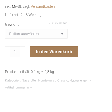
inkl. MwSt.
zzgl.
Versandkosten
Lieferzeit:
2 - 3 Werktage
Zurücksetzen
Gewicht
Hundewurst
In den Warenkorb
"Pute
mit
Hirse,
Produkt enthält: 0,4
kg
– 0,8
kg
Apfel
&
Kategorien:
Nassfutter
,
Hundewurst
,
Classic
,
Hypoallergen
Rote
Artikelnummer:
n. v.
Beete"
Menge