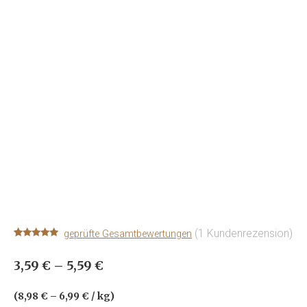
(
1
Kundenrezension)
geprüfte Gesamtbewertungen
Bewertet mit
1
5.00
von 5,
3,59
€
–
5,59
€
basierend
auf
Kundenbewertung
(
8,98
€
–
6,99
€
/
kg
)