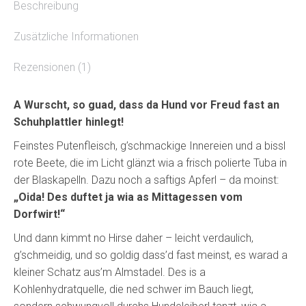
Beschreibung
Zusätzliche Informationen
Rezensionen (1)
A Wurscht, so guad, dass da Hund vor Freud fast an
Schuhplattler hinlegt!
Feinstes Putenfleisch, g’schmackige Innereien und a bissl
rote Beete, die im Licht glänzt wia a frisch polierte Tuba in
der Blaskapelln. Dazu noch a saftigs Apferl – da moinst:
„Oida! Des duftet ja wia as Mittagessen vom
Dorfwirt!“
Und dann kimmt no Hirse daher – leicht verdaulich,
g’schmeidig, und so goldig dass’d fast meinst, es warad a
kleiner Schatz aus’m Almstadel. Des is a
Kohlenhydratquelle, die ned schwer im Bauch liegt,