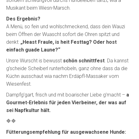
sondern schwungvoll durchs Hundeleiberl tanzt, wia a
Musikant beim Wiesn-Marsch.
Des Ergebnis?
A Menü, so fein und wohlschmeckend, dass dein Wauzi
beim Öffnen der Wuascht sofort die Ohren spitzt und
denkt:
„Heast Fraule, is heit Festtag? Oder host
einfach guade Laune?“
Unsre Wurscht is bewusst
schön schnittfest
. Da kannst
g’scheide Scheiberl runterhobeln, ganz ohne dass da die
Küchn ausschaut wia nachm Erdäpfl-Massaker vom
Wiesenfest.
Dampfg’gart, frisch und mit boarischer Liebe g’macht –
a
Gourmet-Erlebnis für jeden Vierbeiner, der was auf
sei Napfkultur hält.
🔷🔷
Fütterungsempfehlung für ausgewachsene Hunde: