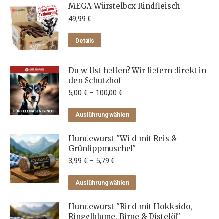
MEGA Würstelbox Rindfleisch
49,99
€
Details
Du willst helfen? Wir liefern direkt in
den Schutzhof
5,00
€
–
100,00
€
Dieses
Ausführung wählen
Produkt
weist
Hundewurst "Wild mit Reis &
Grünlippmuschel"
mehrere
3,99
€
–
5,79
€
Varianten
auf.
Dieses
Ausführung wählen
Die
Produkt
Optionen
weist
Hundewurst "Rind mit Hokkaido,
können
Ringelblume, Birne & Distelöl"
mehrere