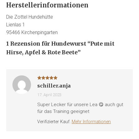
Herstellerinformationen
Die Zottel Hundehütte
Lienlas 1
95466 Kirchenpingarten
1 Rezension für
Hundewurst “Pute mit
Hirse, Apfel & Rote Beete”
Bewertet mit
schiller.anja
5
von 5
17. April 2023
Super Lecker für unsere Lea 😋 auch gut
für das Training geeignet
Verifizierter Kauf.
Mehr Informationen