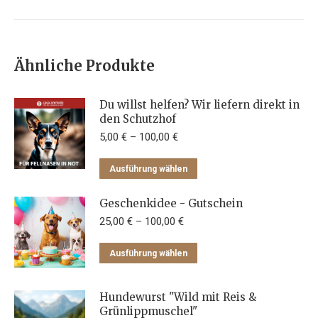
Ähnliche Produkte
Du willst helfen? Wir liefern direkt in
den Schutzhof
5,00
€
–
100,00
€
Dieses
Ausführung wählen
Produkt
weist
Geschenkidee - Gutschein
mehrere
25,00
€
–
100,00
€
Varianten
Dieses
Ausführung wählen
auf.
Produkt
Die
weist
Optionen
Hundewurst "Wild mit Reis &
mehrere
können
Grünlippmuschel"