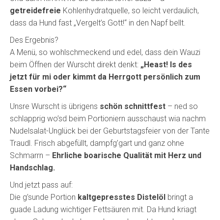
getreidefreie
Kohlenhydratquelle, so leicht verdaulich,
dass da Hund fast „Vergelt’s Gott!“ in den Napf bellt.
Des Ergebnis?
A Menü, so wohlschmeckend und edel, dass dein Wauzi
beim Öffnen der Wurscht direkt denkt:
„Heast! Is des
jetzt für mi oder kimmt da Herrgott persönlich zum
Essen vorbei?“
Unsre Wurscht is übrigens
schön schnittfest
– ned so
schlapprig wo’sd beim Portioniern ausschaust wia nachm
Nudelsalat-Unglück bei der Geburtstagsfeier von der Tante
Traudl. Frisch abgefüllt, dampfg’gart und ganz ohne
Schmarrn –
Ehrliche boarische Qualität mit Herz und
Handschlag.
Und jetzt pass auf:
Die g’sunde Portion
kaltgepresstes Distelöl
bringt a
guade Ladung wichtiger Fettsäuren mit. Da Hund kriagt