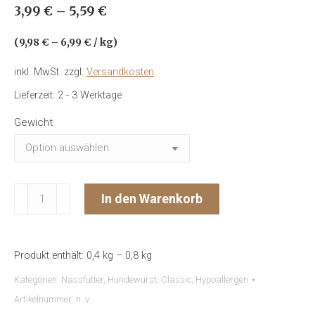
3,99
€
–
5,59
€
basierend
auf
Kundenbewertung
(
9,98
€
–
6,99
€
/
kg
)
inkl. MwSt.
zzgl.
Versandkosten
Lieferzeit:
2 - 3 Werktage
Gewicht
Hundewurst
In den Warenkorb
"Lamm
mit
Süßkartoffel,
Produkt enthält: 0,4
kg
– 0,8
kg
Apfel,
Kräuter
Kategorien:
Nassfutter
,
Hundewurst
,
Classic
,
Hypoallergen
&
Artikelnummer:
n. v.
Distelöl"