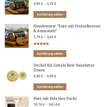
Varianten
auf
3,99
€
–
5,79
€
auf.
der
Die
Dieses
Produktseite
Ausführung wählen
Optionen
Produkt
gewählt
können
weist
Hundewurst "Ente mit Preiselbeeren
werden
& Amaranth"
auf
mehrere
3,79
€
–
5,69
€
der
Varianten
Produktseite
auf.
Bewertet mit
gewählt
Die
5.00
von 5
Dieses
Ausführung wählen
werden
Optionen
Produkt
können
weist
Deckel für Zottels Best Nassfutter
auf
Dosen
mehrere
der
0,49
€
–
0,99
€
Varianten
Produktseite
auf.
gewählt
Dieses
Ausführung wählen
Die
werden
Produkt
Optionen
weist
Pute mit Reis (6er Pack)
können
mehrere
19,74
€
–
34,14
€
auf