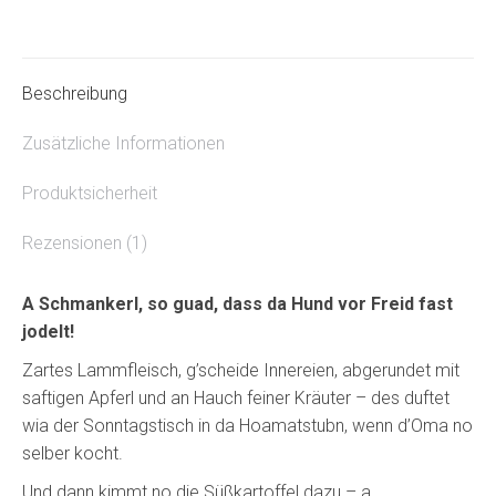
Menge
Beschreibung
Zusätzliche Informationen
Produktsicherheit
Rezensionen (1)
A Schmankerl, so guad, dass da Hund vor Freid fast
jodelt!
Zartes Lammfleisch, g’scheide Innereien, abgerundet mit
saftigen Apferl und an Hauch feiner Kräuter – des duftet
wia der Sonntagstisch in da Hoamatstubn, wenn d’Oma no
selber kocht.
Und dann kimmt no die Süßkartoffel dazu – a