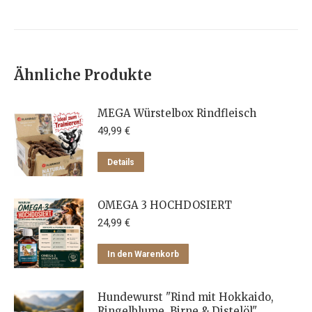
Ähnliche Produkte
MEGA Würstelbox Rindfleisch
49,99
€
Details
OMEGA 3 HOCHDOSIERT
24,99
€
In den Warenkorb
Hundewurst "Rind mit Hokkaido,
Ringelblume, Birne & Distelöl"