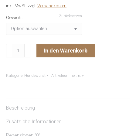
inkl. MwSt.
zzgl.
Versandkosten
Zurücksetzen
Gewicht
Hundewurst
In den Warenkorb
"Rind
mit
Kartoffel"
Kategorie:
Hundewurst
Artikelnummer:
n. v.
Menge
Beschreibung
Zusätzliche Informationen
Rezensionen (0)